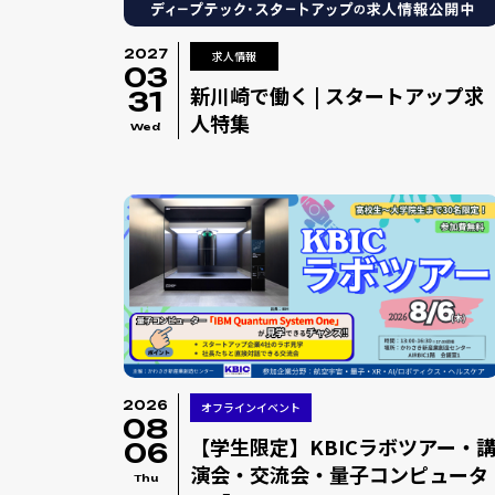
2027
求人情報
03
新川崎で働く | スタートアップ求
31
人特集
Wed
2026
オフラインイベント
08
【学生限定】KBICラボツアー・
06
演会・交流会・量子コンピュータ
Thu