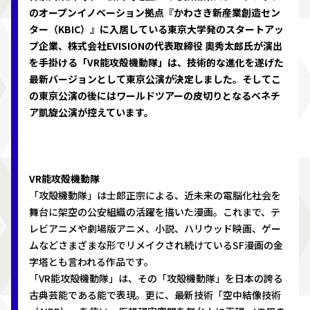
のオープンイノベーション拠点『かわさき新産業創造セン
ター（KBIC）』に入居している東京大学発のスタートアッ
プ企業、株式会社EVISIONの代表取締役 奧秀太郎氏が演出
を手掛ける「VR能攻殻機動隊」は、技術的な進化を遂げた
最新バージョンとして東京公演が決定しました。そしてこ
の東京公演の後にはワールドツアーの皮切りとなるベネチ
ア凱旋公演が控えています。
VR能攻殻機動隊
「攻殻機動隊」は士郎正宗による、近未来の電脳化社会を
舞台に架空の公安組織の活躍を描いた漫画。これまで、テ
レビアニメや劇場版アニメ、小説、ハリウッド映画、ゲー
ムなどさまざまな形でリメイクされ続けているSF漫画の金
字塔とも言われる作品です。
「VR能攻殻機動隊」は、その「攻殻機動隊」を日本の誇る
古典芸能である能で表現。更に、最新技術「空中結像技術