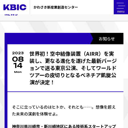
TOP
ニュース
世界初！空中結像装置（AIRR）を実装し、更なる進
かわさき新産業創造センター
menu
NEWS
お知らせ
世界初！空中結像装置（AIRR）を実
2023
08
装し、更なる進化を遂げた最新バージ
14
ョンで送る東京公演、そしてワールド
Mon
ツアーの皮切りとなるベネチア凱旋公
演が決定！
そこに立っているのはヒトか、それとも……。想像を超え
た未来の演劇を体験せよ。
神奈川県川崎市・新川崎地区にある技術系スタートアップ