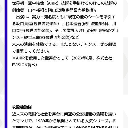
世界初・空中結像（AIRR）技術を手掛けるのはこの技術の
創始者・山本裕紹と陶山史朗(宇都宮大学教授)。
出演は、実力・知名度ともに現在の能のシーンを牽引す
る坂口貴信(観世流能楽師）、谷本健吾(観世流能楽師)、川
口晃平(観世流能楽師)、そして業界大注目の観世宗家のプリ
ンス・観世三郎太(観世流能楽師)など。
未来の演劇を体験できる、またとないチャンス！ぜひ劇場
で目撃してください。
※AIRRを使用した能舞台として（2023年8月、株式会社
EVISION調べ）
攻殻機動隊
近未来の電脳化社会を舞台に架空の公安組織の活躍を描い
たマンガで、1989年から展開されている人気シリーズ。押
井守監督が手がけた劇場版アニメ「GHOST IN THE SHELL/