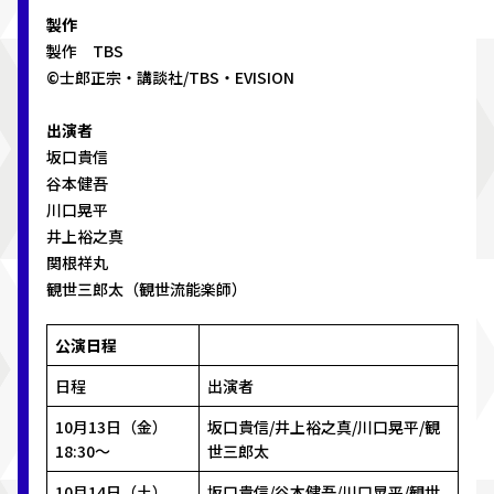
製作
製作 TBS
©士郎正宗・講談社/TBS・EVISION
出演者
坂口貴信
谷本健吾
川口晃平
井上裕之真
関根祥丸
観世三郎太（観世流能楽師）
公演日程
日程
出演者
10月13日（金）
坂口貴信/井上裕之真/川口晃平/観
18:30〜
世三郎太
10月14日（土）
坂口貴信/谷本健吾/川口晃平/観世