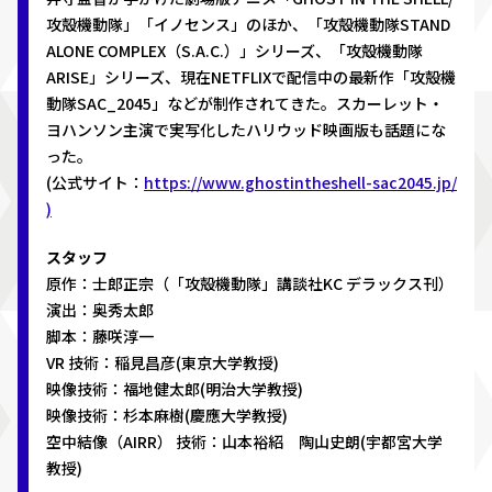
攻殻機動隊」「イノセンス」のほか、「攻殻機動隊STAND
ALONE COMPLEX（S.A.C.）」シリーズ、「攻殻機動隊
ARISE」シリーズ、現在NETFLIXで配信中の最新作「攻殻機
動隊SAC_2045」などが制作されてきた。スカーレット・
ヨハンソン主演で実写化したハリウッド映画版も話題にな
った。
(公式サイト：
https://www.ghostintheshell-sac2045.jp/
)
スタッフ
原作：士郎正宗（「攻殻機動隊」講談社KC デラックス刊）
演出：奥秀太郎
脚本：藤咲淳一
VR 技術：稲見昌彦(東京大学教授)
映像技術：福地健太郎(明治大学教授)
映像技術：杉本麻樹(慶應大学教授)
空中結像（AIRR） 技術：山本裕紹 陶山史朗(宇都宮大学
教授)