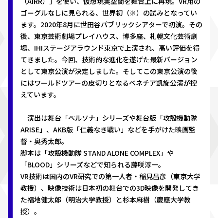
（AIRR）」を使い、仮想現実空間を舞台上に再現。VR用の
ゴーグルなしに見られる、世界初（※）の試みとなってい
ます。2020年8月に世田谷パブリックシアターで初演。その
後、東京芸術劇場プレイハウス、博多座、札幌文化芸術劇
場、IHIステージアラウンド東京で上演され、高い評価を得
てきました。今回、技術的な進化を遂げた最新バージョン
として東京公演が決定しました。そしてこの東京公演の後
にはワールドツアーの皮切りとなるベネチア凱旋公演が控
えています。
演出は舞台「ペルソナ」シリーズや舞台版「攻殻機動隊
ARISE」、AKB版「仁義なき戦い」などを手がけた映画監
督・奥秀太郎。
脚本は「攻殻機動隊 STAND ALONE COMPLEX」や
「BLOOD」シリーズなどで知られる藤咲淳一。
VR技術は国内のVR研究での第一人者・稲見昌彦（東京大学
教授）、映像技術は日本初の舞台での3D映像を開発してき
た福地健太郎（明治大学教授）と杉本麻樹（慶應大学教
授）。