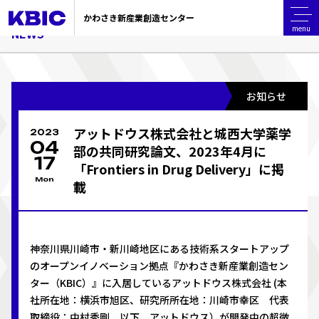
TOP
ニュース
アットドウス株式会社と城西大学薬学部の共同研究論文、2023年4
かわさき新産業創造センター
menu
NEWS
お知らせ
アットドウス株式会社と城西大学薬学
2023
04
部の共同研究論文、2023年4月に
17
「Frontiers in Drug Delivery」に掲
Mon
載
神奈川県川崎市・新川崎地区にある技術系スタートアップ
のオープンイノベーション拠点『かわさき新産業創造セン
ター（KBIC）』に入居しているアットドウス株式会社 (本
社所在地：横浜市旭区、研究所所在地：川崎市幸区 代表
取締役：中村秀剛 以下、アットドウス）が開発中の超微