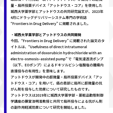
量・局所投薬デバイス「アットドウス・コア」を使用した
城西大学薬学部とアットドウスの共同研究論文が、2023年
4月にドラッグデリバリーシステム専門の学術誌
“Frontiers in Drug Delivery” に掲載されました。
・
城西大学薬学部とアットドウスの共同開発
今回、“Frontiers in Drug Delivery” に掲載された論文のタ
イトルは、“Usefulness of direct intratumoral
administration of doxorubicin hydrochloride with an
electro-osmosis–assisted pump” で「電気浸透流ポンプ
（以下、EOポンプ）によるドキソルビシン塩酸塩の腫瘍内
直接投与の有用性」を意味します。
アットドウスが開発中の超微量・局所投薬デバイス「アッ
トドウス・コア」を用いて、癌の患部に局所に超微量の抗
がん剤を投与した効果について研究したものです。
アットドウスは2019年に城西大学薬学部・薬粧品動態制御
学講座の藤堂浩明准教授と共同で局所投与による抗がん剤
の副作用軽減効果について研究を開始しました。