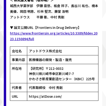
＜ 研究論文著者（敬称略）＞
城西大学薬学部 伊藤 亜悠、板倉 祥子、長谷川 祐也、橋本
美優、岡田 明恵、杉林 堅次、藤堂 浩明
アットドウス 平藤 衛、中村 秀剛
▼ 論文公開URL【Frontiers in Drug Delivery】
https://www.frontiersin.org/articles/10.3389/fddev.20
23.1150894/full
会社名
アットドウス株式会社
事業内容
医療機器の開発・製造・販売
所在地
【研究所】〒212-0032
神奈川県川崎市幸区新川崎7-7
かわさき新産業創造センター（KBIC）225号
代表者
代表取締役 中村 秀剛
URL
https://atDose.com/